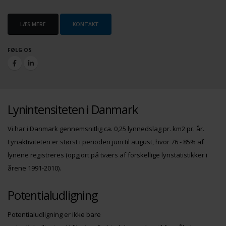
LÆS MERE
KONTAKT
FØLG OS
Lynintensiteten i Danmark
Vi har i Danmark gennemsnitlig ca. 0,25 lynnedslag pr. km2 pr. år.
Lynaktiviteten er størst i perioden juni til august, hvor 76 - 85% af
lynene registreres (opgjort på tværs af forskellige lynstatistikker i
årene 1991-2010).
Potentialudligning
Potentialudligning er ikke bare