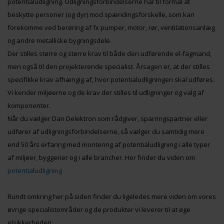
potentialudligning. Udligningsforbindelserne har til formål at
beskytte personer (og dyr) mod spændingsforskelle, som kan
forekomme ved berøring af fx pumper, motor, rør, ventilationsanlæg
og andre metalliske bygningsdele.
Der stilles større og større krav til både den udførende el-fagmand,
men også til den projekterende specialist. Årsagen er, at der stilles
specifikke krav afhængig af, hvor potentialudligningen skal udføres.
Vi kender miljøerne og de krav der stilles til udligninger og valg af
komponenter.
Når du vælger Dan Delektron som rådgiver, sparringspartner eller
udfører af udligningsforbindelserne, så vælger du samtidig mere
end 50 års erfaring med montering af potentialudligning i alle typer
af miljøer, byggerier og i alle brancher. Her finder du viden om
potentialudligning
Rundt omkring her på siden finder du ligeledes mere viden om vores
øvrige specialistområder og de produkter vi leverer til at øge
elsikkerheden.