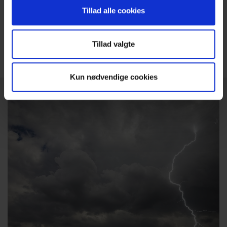
krav til transientbeskyttelse af elinstallationer er det skadens
Tillad alle cookies
konsekvens, som afgør behovet beskyttelse. Det primære fokus er
at minimere de sikkerhedsmæssige risici, men de økonomiske
Tillad valgte
aspekter bør også tages med i betragtning. Skader forårsaget af
overspændinger elinstallationen koster hvert år dyrt.
Kun nødvendige cookies