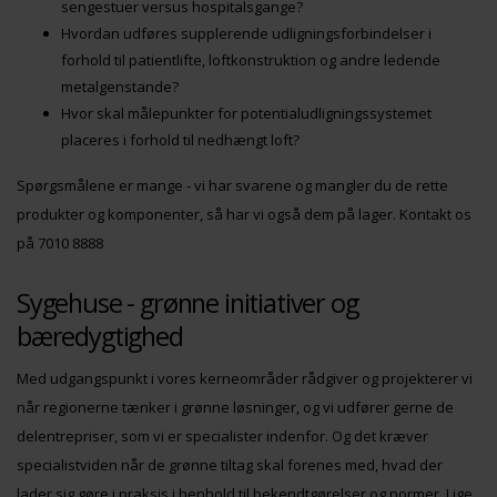
sengestuer versus hospitalsgange?
Hvordan udføres supplerende udligningsforbindelser i
forhold til patientlifte, loftkonstruktion og andre ledende
metalgenstande?
Hvor skal målepunkter for potentialudligningssystemet
placeres i forhold til nedhængt loft?
Spørgsmålene er mange - vi har svarene og mangler du de rette
produkter og komponenter, så har vi også dem på lager. Kontakt os
på 7010 8888
Sygehuse - grønne initiativer og
bæredygtighed
Med udgangspunkt i vores kerneområder rådgiver og projekterer vi
når regionerne tænker i grønne løsninger, og vi udfører gerne de
delentrepriser, som vi er specialister indenfor. Og det kræver
specialistviden når de grønne tiltag skal forenes med, hvad der
lader sig gøre i praksis i henhold til bekendtgørelser og normer. Lige