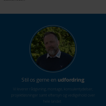
Stil os gerne en
udfordring
Vi leverer rådgivning, montage, konsulentydelser,
projektløsninger samt eftersyn og vedligehold over
hele landet.