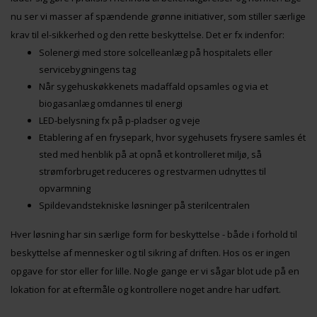
nu ser vi masser af spændende grønne initiativer, som stiller særlige
krav til el-sikkerhed og den rette beskyttelse. Det er fx indenfor:
Solenergi med store solcelleanlæg på hospitalets eller
servicebygningens tag
Når sygehuskøkkenets madaffald opsamles og via et
biogasanlæg omdannes til energi
LED-belysning fx på p-pladser og veje
Etablering af en frysepark, hvor sygehusets frysere samles ét
sted med henblik på at opnå et kontrolleret miljø, så
strømforbruget reduceres og restvarmen udnyttes til
opvarmning
Spildevandstekniske løsninger på sterilcentralen
Hver løsning har sin særlige form for beskyttelse - både i forhold til
beskyttelse af mennesker og til sikring af driften. Hos os er ingen
opgave for stor eller for lille. Nogle gange er vi sågar blot ude på en
lokation for at eftermåle og kontrollere noget andre har udført.