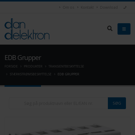
Om os
Kontakt
Download
EDB Grupper
FORSIDE
PRODUKTER
TRANSIENTBESKYTTELSE
STÆRKSTRØMSBESKYTTELSE
EDB GRUPPER
SØG