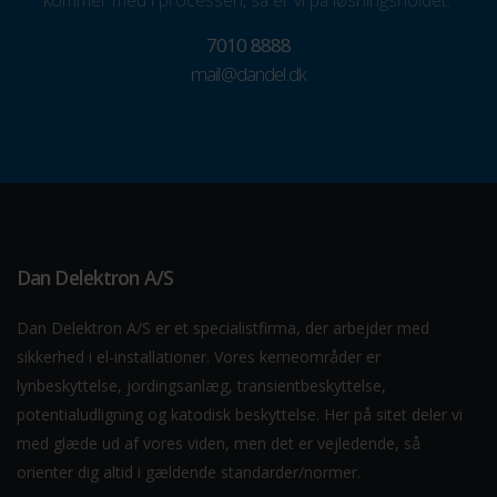
kommer med i processen, så er vi på løsningsholdet.
7010 8888
mail@dandel.dk
Dan Delektron A/S
Dan Delektron A/S er et specialistfirma, der arbejder med
sikkerhed i el-installationer. Vores kerneområder er
lynbeskyttelse, jordingsanlæg, transientbeskyttelse,
potentialudligning og katodisk beskyttelse. Her på sitet deler vi
med glæde ud af vores viden, men det er vejledende, så
orienter dig altid i gældende standarder/normer.