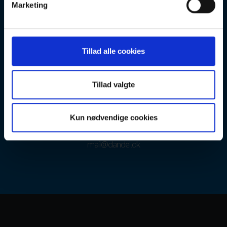
Marketing
Stil os gerne en
udfordring
Vi leverer rådgivning, montage, konsulentydelser,
Tillad alle cookies
projektløsninger samt eftersyn og vedligehold over
hele landet.
Har du en opgave, et udbud, spørgsmål, søger
Tillad valgte
projekteringsbistand så kontakt os. Uanset hvornår vi
kommer med i processen, så er vi på løsningsholdet.
Kun nødvendige cookies
7010 8888
mail@dandel.dk