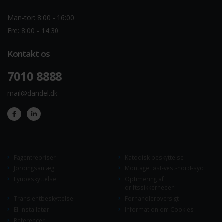
Man-tor: 8:00 - 16:00
Fre: 8:00 - 14:30
Kontakt os
7010 8888
mail@dandel.dk
Fagentrepriser
Katodisk beskyttelse
Jordingsanlæg
Montage: øst-vest-nord-syd
Lynbeskyttelse
Optimering af
driftssikkerheden
Transientbeskyttelse
Forhandleroversigt
El-installatør
Information om Cookies
Referencer