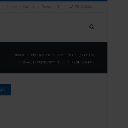
Om os
Kontakt
Download
7010 8888
FORSIDE
PRODUKTER
TRANSIENTBESKYTTELSE
SVAGSTRØMSBESKYTTELSE
PROFIBUS FMS
SØG