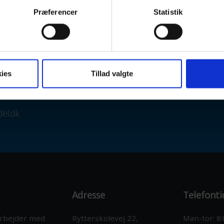
Præferencer
Statistik
 gerne en
udfordring
ådgivning, montage, konsulentydelser, projektløsninger samt eftersyn o
pgave, et udbud, spørgsmål, søger projekteringsbistand så kontakt 
ies
Tillad valgte
løsningsholdet.
el.dk
Adresse
Telefonti
 arbejder med
Rytterskolevej 22,
Man-tor: 8: