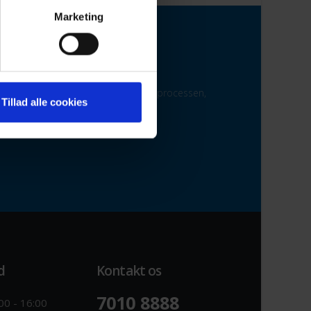
Marketing
g vedligehold over hele landet.
os. Uanset hvornår vi kommer med i processen,
Tillad alle cookies
d
Kontakt os
7010 8888
00 - 16:00