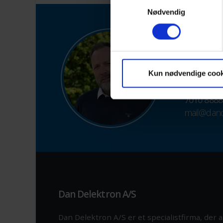
Samtykkevalg
Nødvendig
Stil os
Vi leverer r
Har du en o
Kun nødvendige cook
så er vi på 
7010 8888
mail@dand
Dan Delektron A/S
Dan Delektron A/S er et specialistfirma, der