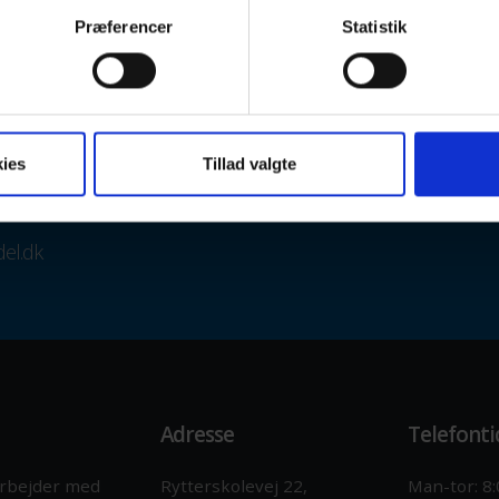
Præferencer
Statistik
 gerne en
udfordring
ådgivning, montage, konsulentydelser, projektløsninger samt eftersyn o
pgave, et udbud, spørgsmål, søger projekteringsbistand så kontakt 
ies
Tillad valgte
løsningsholdet.
el.dk
Adresse
Telefonti
 arbejder med
Rytterskolevej 22,
Man-tor: 8: