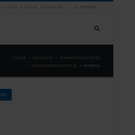
Om os
Kontakt
Download
7010 8888
FORSIDE
PRODUKTER
TRANSIENTBESKYTTELSE
SVAGSTRØMSBESKYTTELSE
INTERBUS
SØG