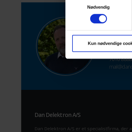
Samtykkevalg
Nødvendig
Stil os
Vi leverer r
Har du en o
Kun nødvendige cook
så er vi på 
7010 8888
mail@dand
Dan Delektron A/S
Dan Delektron A/S er et specialistfirma, der