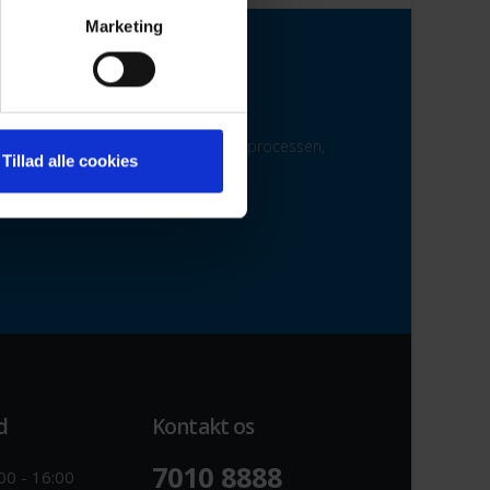
Marketing
g vedligehold over hele landet.
os. Uanset hvornår vi kommer med i processen,
Tillad alle cookies
d
Kontakt os
7010 8888
00 - 16:00