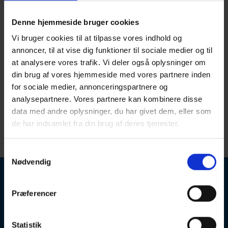
SMD Interbus Væg
Fjernmelder:
Denne hjemmeside bruger cookies
Vi bruger cookies til at tilpasse vores indhold og
EL-nummer:
31.68.005.164
annoncer, til at vise dig funktioner til sociale medier og til
Dimensioner:
at analysere vores trafik. Vi deler også oplysninger om
B:
68 mm.
H:
60 mm.
din brug af vores hjemmeside med vores partnere inden
D:
25 mm.
for sociale medier, annonceringspartnere og
EAN-nummer:
analysepartnere. Vores partnere kan kombinere disse
data med andre oplysninger, du har givet dem, eller som
de har indsamlet fra din brug af deres tjenester.
57032277702404
Samtykkevalg
Nødvendig
Præferencer
Statistik