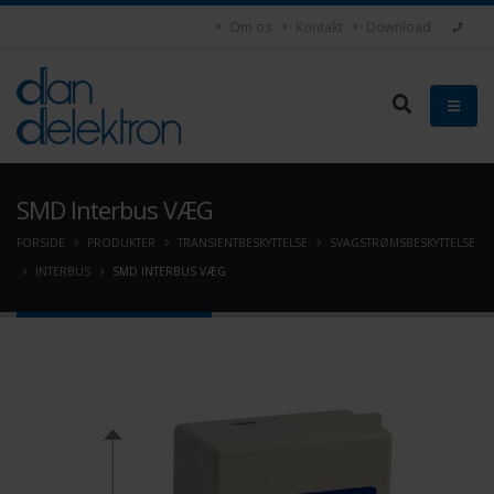
Om os
Kontakt
Download
SMD Interbus VÆG
FORSIDE
PRODUKTER
TRANSIENTBESKYTTELSE
SVAGSTRØMSBESKYTTELSE
INTERBUS
SMD INTERBUS VÆG