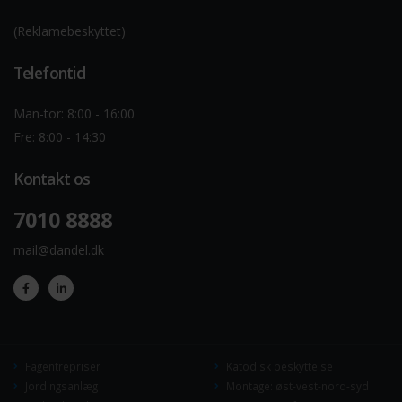
(Reklamebeskyttet)
Telefontid
Man-tor: 8:00 - 16:00
Fre: 8:00 - 14:30
Kontakt os
7010 8888
mail@dandel.dk
Fagentrepriser
Katodisk beskyttelse
Jordingsanlæg
Montage: øst-vest-nord-syd