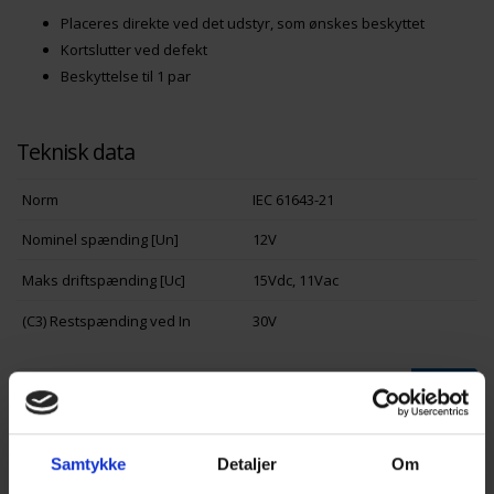
Placeres direkte ved det udstyr, som ønskes beskyttet
Kortslutter ved defekt
Beskyttelse til 1 par
Teknisk data
Norm
IEC 61643-21
Nominel spænding [Un]
12V
Maks driftspænding [Uc]
15Vdc, 11Vac
(C3) Restspænding ved In
30V
SØG
Samtykke
Detaljer
Om
Bestillingsinfo