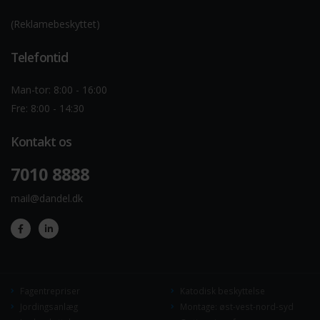
(Reklamebeskyttet)
Telefontid
Man-tor: 8:00 - 16:00
Fre: 8:00 - 14:30
Kontakt os
7010 8888
mail@dandel.dk
Fagentrepriser
Katodisk beskyttelse
Jordingsanlæg
Montage: øst-vest-nord-syd