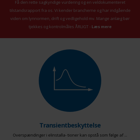
Få den rette sagkyndige vurdering og en veldokumenteret
tilstandsrapport fra os. Vi kender brancherne og har indgående
viden om lynnormen, drift og vedligehold mv. Mange anlæg bør
tjekkes og kontrolmåles ÅRLIGT -
Læs mere
Transientbeskyttelse
Overspændinger i elinstalla- tioner kan opstå som følge af ...