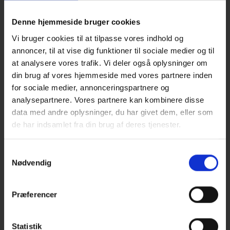
er lynbeskyttelse, jordingsanlæg, transientbeskyttelse
og potentialudligning.
Denne hjemmeside bruger cookies
Vi leverer rådgivning, konsulentydelser, projektløsninger, montage,
Vi bruger cookies til at tilpasse vores indhold og
eftersyn og vedligehold samt komponenter,
annoncer, til at vise dig funktioner til sociale medier og til
at analysere vores trafik. Vi deler også oplysninger om
transientbeskyttelsesenheder og andre produkter.
din brug af vores hjemmeside med vores partnere inden
Vores løsninger bygger på
solid faglig indsigt
,
ekspertise
i
for sociale medier, annonceringspartnere og
bekendtgørelser og normer, de
bedste visualiseringer
og frem for
analysepartnere. Vores partnere kan kombinere disse
alt så ved vi, hvad der kan
lade sig gøre i praksis
.
data med andre oplysninger, du har givet dem, eller som
Vi har eget værksted og sikrer derved, at komponenter og produkter
de har indsamlet fra din brug af deres tjenester.
kan tilpasses den enkelte opgave, særlige arkitektoniske hensyn
mv.
Samtykkevalg
Nødvendig
LÆS MERE
KONTAKT OS
Præferencer
FØLG OS
Statistik