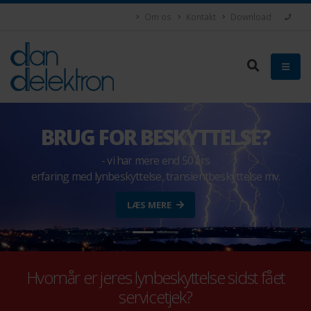
Om os
Kontakt
Download
BRUG FOR BESKYTTELSE?
- vi har mere end 50 års
erfaring med lynbeskyttelse, transientbeskyttelse mv.
LÆS MERE
Hvornår er jeres lynbeskyttelse sidst fået
servicetjek?